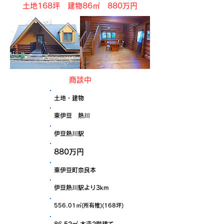
土地168坪 建物86㎡
880万円
商談中
物件種目
土地・建物
エリア名
東伊豆 熱川
最寄り駅
伊豆熱川駅
価格
880万円
所在地
東伊豆町奈良本
交通
伊豆熱川駅より3km
556.01㎡(所有権)(168坪)
土地面積