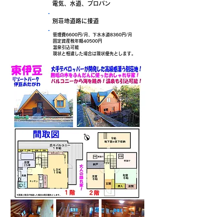
設備
電気、水道、プロパン
接道状況
別荘地道路に接道
管理費6600円/月、下水水道8360円/月
固定資産税年額40500円
備考
温泉引込可能
現状と相違した場合は現状優先とします。