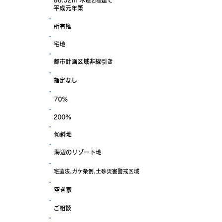
86.52㎡ 木造2階建て
建物面積
平成元年築
土地権利
所有権
地目
宅地
都市計画
都市計画区域非線引き
用途規制
指定なし
建ぺい率
70%
容積率
200%
地勢
傾斜地
環境
海辺のリゾート地
他の法令
宅造法,ガケ条例,土砂災害警戒区域
現状
空き家
引き渡し
ご相談