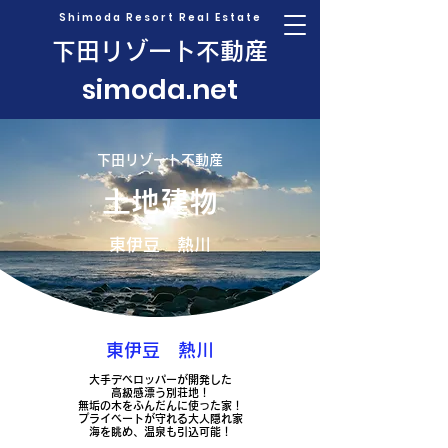
Shimoda Resort Real Estate
下田リゾート不動産
simoda.net
下田リゾート不動産
土地建物
東伊豆 熱川
東伊豆 熱川
大手デベロッパーが開発した
高級感漂う別荘地！
無垢の木をふんだんに使った家！
プライベートが守れる大人隠れ家
海を眺め、温泉も引込可能！