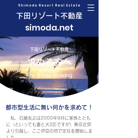
Shimoda Resort Real Estate
下田リゾート不動産
simoda.net
下田リゾート不動産
求める方へ
For those looking
都市型生活に無い何かを求めて！
私、石崎友之は2000年9月に家族ととも
に（といっても妻と犬2匹ですが）東京近郊
より引越し、ここ伊豆の地で定住を開始しま
した。