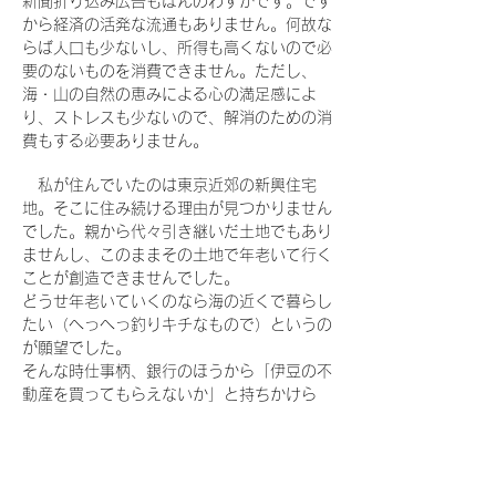
新聞折り込み広告もほんのわずかです。です
から経済の活発な流通もありません。何故な
らば人口も少ないし、所得も高くないので必
要のないものを消費できません。ただし、
海・山の自然の恵みによる心の満足感によ
り、ストレスも少ないので、解消のための消
費もする必要ありません。
私が住んでいたのは東京近郊の新興住宅
地。そこに住み続ける理由が見つかりません
でした。親から代々引き継いだ土地でもあり
ませんし、このままその土地で年老いて行く
ことが創造できませんでした。
どうせ年老いていくのなら海の近くで暮らし
たい（へっへっ釣りキチなもので）というの
が願望でした。
そんな時仕事柄、銀行のほうから「伊豆の不
動産を買ってもらえないか」と持ちかけら
れ、物件を見て即購入（非常に衝動的）。購
入したが、まてよ、別荘をもつ身分でもな
く、ヨーシ引越しちゃえ～（いいのかよこん
なんで）妻に話し、「パソコンさえできれば