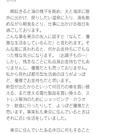
朝起きると海の様子を眺め、犬と海岸に散
歩に出かけ、戻りしだい温泉に入り、海を眺
めながら朝食をとり、仕事に出かける毎日を
過ごしております。
こんな事を東京の友人に話すと「なんて、優
雅な生活をしているんだ」と言われます。そ
んな風に言われると、何かお金持ちにでもな
った様な気分になります。（お調子もの～）
しかし、残念なことに私自身お金持ちでもあ
りませんし、優雅だとも思っておりません。
私から見れば都市型生活者のほうがよっぽ
ど、優雅でお金持ちだと思います。
新型が出たからといって何百万の車を買い替
える、まだ使える電化製品を買い換える、ス
トレス解消のためにショッピング・カラオ
ケ・飲食に行ったりして、よっぽど優雅だと
思います。事実私も東京に住んでいるときは
それに近い生活をしていました。
東京に住んでいたある休日に何もすること