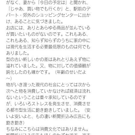
がなく、妻から「今日の予定は」と聞かれ、
「じゃあ、買い物でも行くか」と、駅前のデ
パート・郊外のショッピングセンターに出か
け、あることに気づきました。
お店には、ありとあらゆる商品が並んでいる
が買いたいものがないのです。これもある、
これもある、知らず知らずのうちに家の中に
は現代を生活する必要最低限のものは何でも
ありました。
型の古い新しいかの差はあれとりあえず物に
溢れていました。又、物に対しての価値観が
鈍化したのも確かです。（年齢のせいだよ
～）
物がいき渡った現代の社会にとっては次から
次へと物を消費していかなければ経済は流れ
ないということは重々承知しているのです
が、いろいろストレスを発生させ、消費させ
る都市型生活に飽き飽きしていました。（安
いよ安いよと、もの凄い新聞折込み広告にも
飽き飽き）
ちなみにこちらは消費文化ではありません。