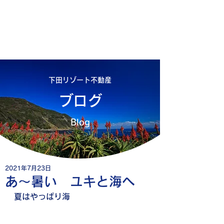
Shimoda Resort Real Estate
下田リゾート不動産
simoda.net
下田リゾート不動産
ブログ
Blog
2021年7月23日
あ～暑い ユキと海へ
夏はやっぱり海